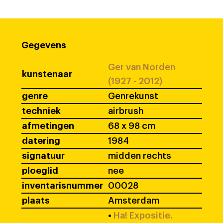
Gegevens
Ger van Norden
kunstenaar
(1927 - 2012)
genre
Genrekunst
techniek
airbrush
afmetingen
68 x 98 cm
datering
1984
signatuur
midden rechts
ploeglid
nee
inventarisnummer
00028
plaats
Amsterdam
•
Ha! Expositie.