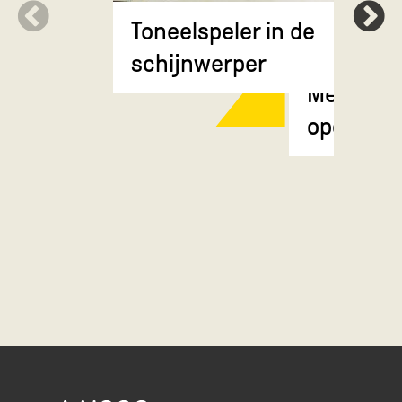
Toneelspeler in de
schijnwerper
Meisje m
opgestok