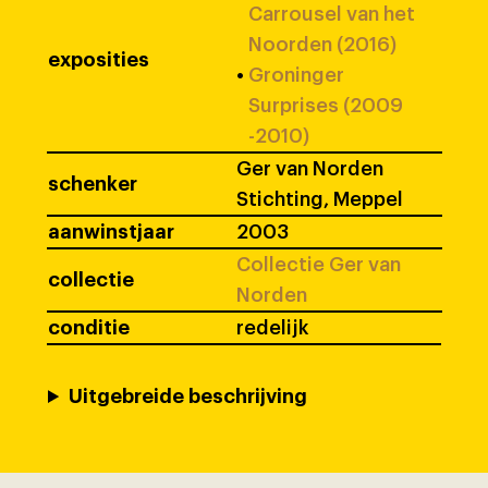
Carrousel van het
Noorden (2016)
exposities
•
Groninger
Surprises (2009
-2010)
Ger van Norden
schenker
Stichting, Meppel
aanwinstjaar
2003
Collectie Ger van
collectie
Norden
conditie
redelijk
Uitgebreide beschrijving