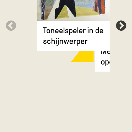
Toneelspeler in de
schijnwerper
Meisje m
opgestok