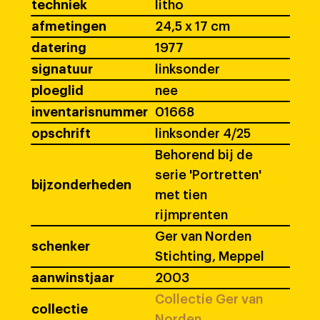
techniek
litho
afmetingen
24,5 x 17 cm
datering
1977
signatuur
linksonder
ploeglid
nee
inventarisnummer
01668
opschrift
linksonder 4/25
Behorend bij de
serie 'Portretten'
bijzonderheden
met tien
rijmprenten
Ger van Norden
schenker
Stichting, Meppel
aanwinstjaar
2003
Collectie Ger van
collectie
Norden