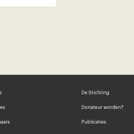
Voet
e
De Stichting
midden
ies
Donateur worden?
aars
Publicaties