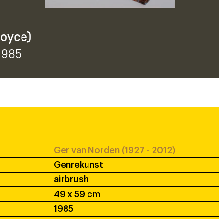
Royce)
 1985
Ger van Norden (1927 - 2012)
Genrekunst
airbrush
49 x 59 cm
1985