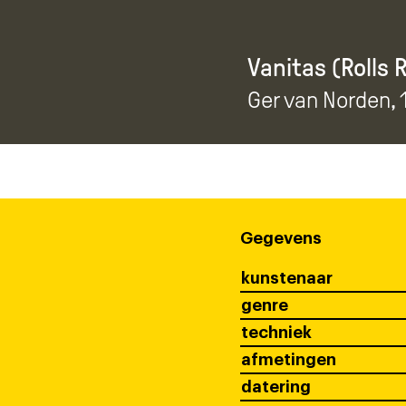
Vanitas (Rolls 
Ger van Norden
,
Gegevens
kunstenaar
genre
techniek
afmetingen
datering