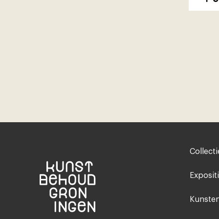
Footer-
Collecti
menu
Exposit
Kunsten