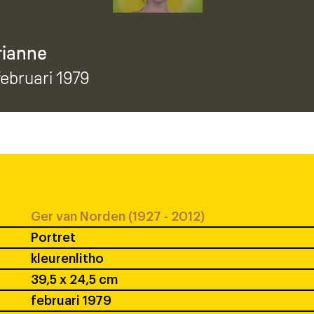
rianne
 februari 1979
Ger van Norden (1927 - 2012)
Portret
kleurenlitho
39,5 x 24,5 cm
februari 1979