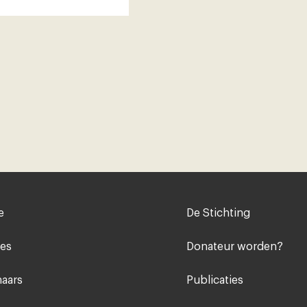
Voet
e
De Stichting
midden
ies
Donateur worden?
aars
Publicaties