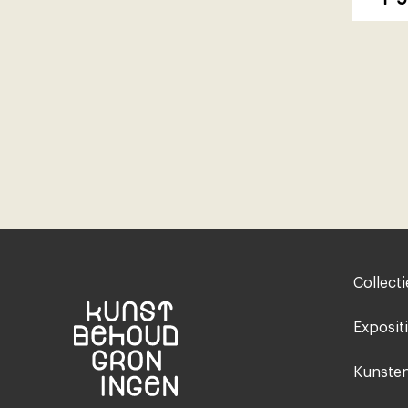
Footer-
Collecti
menu
Exposit
Kunsten