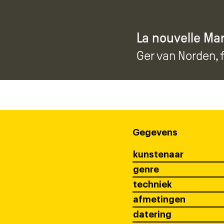
La nouvelle Ma
Ger van Norden
,
Gegevens
kunstenaar
genre
techniek
afmetingen
datering