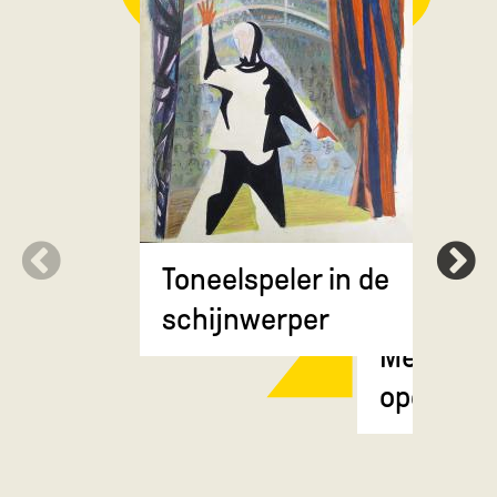
Toneelspeler in de
schijnwerper
Meisje m
opgestok