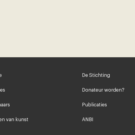
Voet
e
De Stichting
midden
ies
Donateur worden?
aars
Publicaties
n van kunst
ANBI