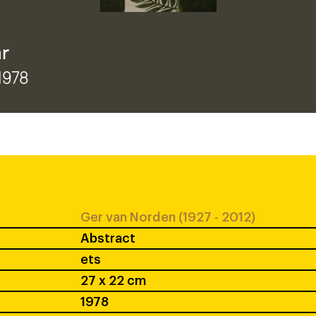
ar
 1978
Ger van Norden (1927 - 2012)
Abstract
ets
27 x 22 cm
1978