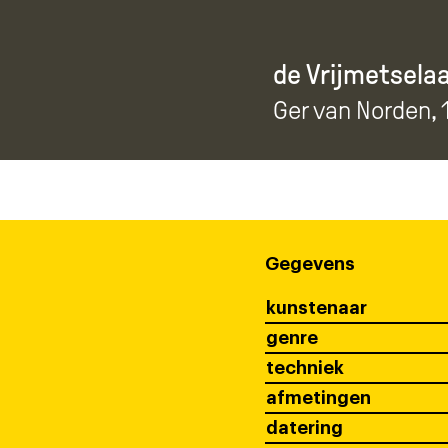
de Vrijmetsela
Ger van Norden
,
Gegevens
kunstenaar
genre
techniek
afmetingen
datering