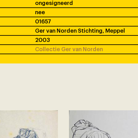
ongesigneerd
nee
01657
Ger van Norden Stichting, Meppel
2003
Collectie Ger van Norden