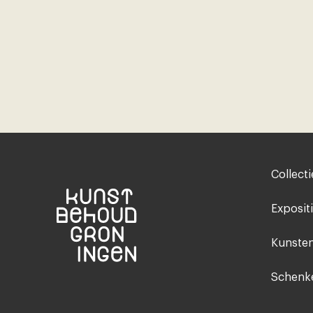
Footer-
Collecti
menu
Exposit
Kunsten
Schenke