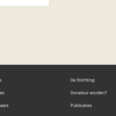
Voet
e
De Stichting
midden
ies
Donateur worden?
aars
Publicaties