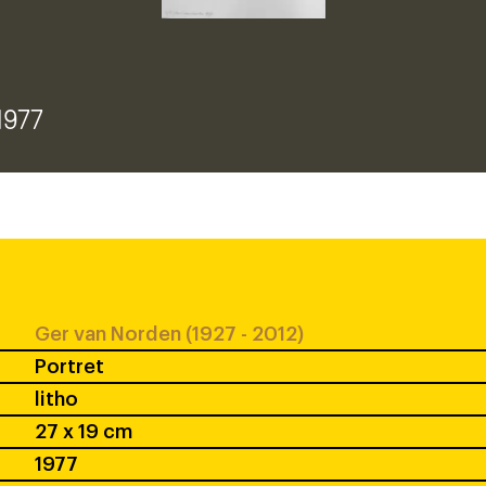
 1977
Ger van Norden (1927 - 2012)
Portret
litho
27 x 19 cm
1977