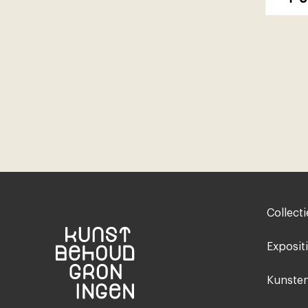
Footer-
Collecti
menu
Exposit
Kunsten