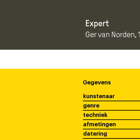
Expert
Ger van Norden
,
Gegevens
kunstenaar
genre
techniek
afmetingen
datering