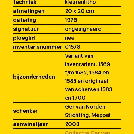
techniek
kleurenlitho
afmetingen
20 x 20 cm
datering
1976
signatuur
ongesigneerd
ploeglid
nee
inventarisnummer
01578
Variant van
inventarisnr. 1569
t/m 1582, 1584 en
bijzonderheden
1585 en origineel
van schetsen 1583
en 1700
Ger van Norden
schenker
Stichting, Meppel
aanwinstjaar
2003
Collectie Ger van