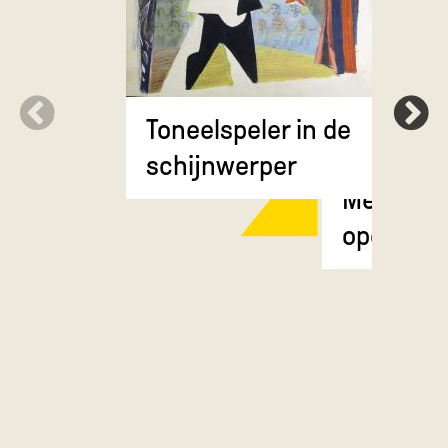
Toneelspeler in de
schijnwerper
Meisje m
opgestok