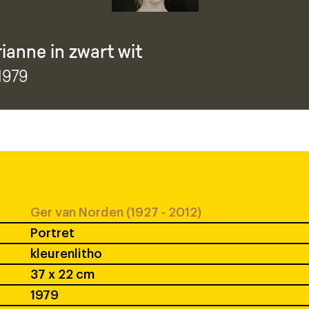
ianne in zwart wit
 1979
Ger van Norden (1927 - 2012)
Portret
kleurenlitho
37 x 22 cm
1979