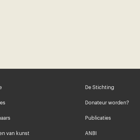
Voet
e
De Stichting
midden
ies
Donateur worden?
aars
Publicaties
n van kunst
ANBI