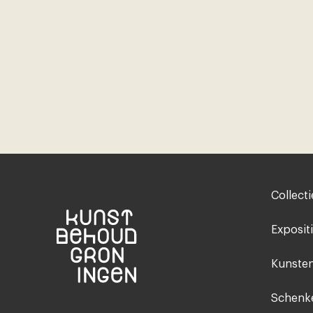
Footer-
Collecti
menu
Exposit
Kunsten
Schenke