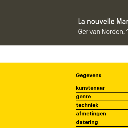
La nouvelle Mar
Ger van Norden
,
Gegevens
kunstenaar
genre
techniek
afmetingen
datering