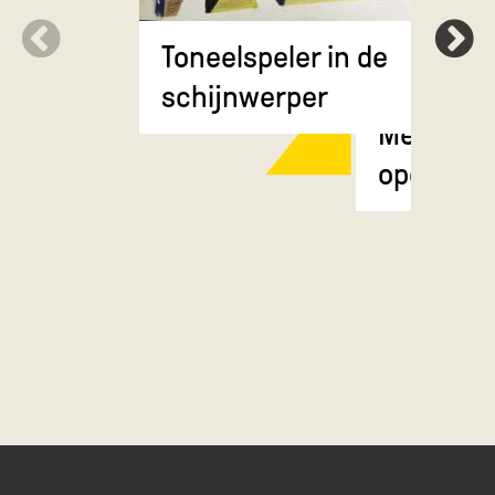
Toneelspeler in de
schijnwerper
Meisje m
opgestok