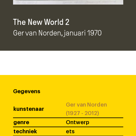
The New World 2
Ger van Norden
, januari 1970
Gegevens
Ger van Norden
kunstenaar
(1927 - 2012)
genre
Ontwerp
techniek
ets