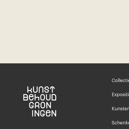
Footer-
Collecti
menu
Exposit
Kunsten
Schenke