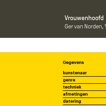
Vrouwenhoofd
Ger van Norden
,
Gegevens
kunstenaar
genre
techniek
afmetingen
datering