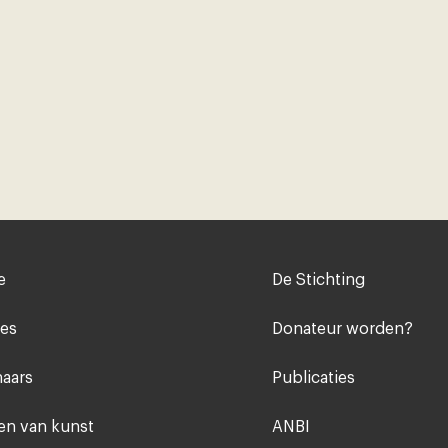
Voet
e
De Stichting
midden
ies
Donateur worden?
aars
Publicaties
n van kunst
ANBI