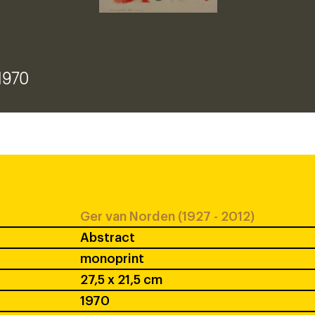
 1970
Ger van Norden (1927 - 2012)
Abstract
monoprint
27,5 x 21,5 cm
1970