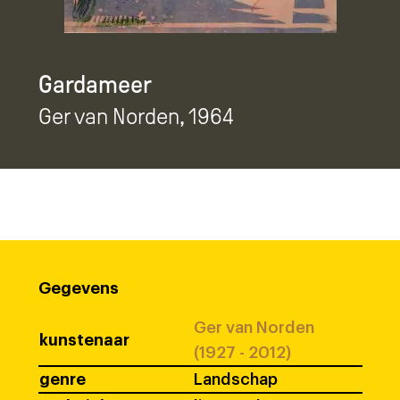
Gardameer
Ger van Norden
, 1964
Gegevens
Ger van Norden
kunstenaar
(1927 - 2012)
genre
Landschap