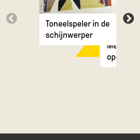
Toneelspeler in de
schijnwerper
Meisje m
opgestok