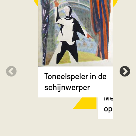
Toneelspeler in de
schijnwerper
Meisje m
opgestok