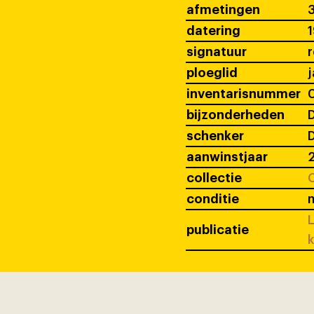
afmetingen
3
datering
signatuur
ploeglid
j
inventarisnummer
bijzonderheden
D
schenker
D
aanwinstjaar
collectie
C
conditie
L
publicatie
k