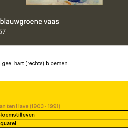
 blauwgroene vaas
57
t geel hart (rechts) bloemen.
an ten Have (1903 - 1991)
loemstilleven
quarel