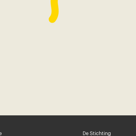
Voet
e
De Stichting