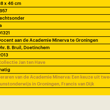
8 x 46 cm
1957
rechtsonder
a
01321
ocent aan de Academie Minerva te Groningen
hr. B. Bruil, Doetinchem
2013
ollectie Jan ten Have
matig
eraren van de Academie Minerva: Een keuze uit tw
unstonderwijs in Groningen, Francis van Dijk