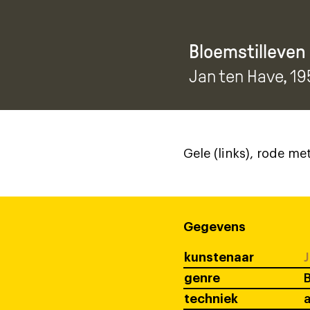
Bloemstilleven
Jan ten Have
, 19
Gele (links), rode me
Gegevens
kunstenaar
J
genre
B
techniek
a