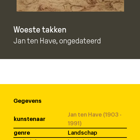
Woeste takken
Jan ten Have
, ongedateerd
Gegevens
Jan ten Have (1903 -
kunstenaar
1991)
genre
Landschap