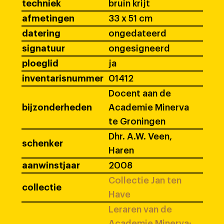
techniek
bruin krijt
afmetingen
33 x 51 cm
datering
ongedateerd
signatuur
ongesigneerd
ploeglid
ja
inventarisnummer
01412
Docent aan de
bijzonderheden
Academie Minerva
te Groningen
Dhr. A.W. Veen,
schenker
Haren
aanwinstjaar
2008
Collectie Jan ten
collectie
Have
Leraren van de
Academie Minerva: