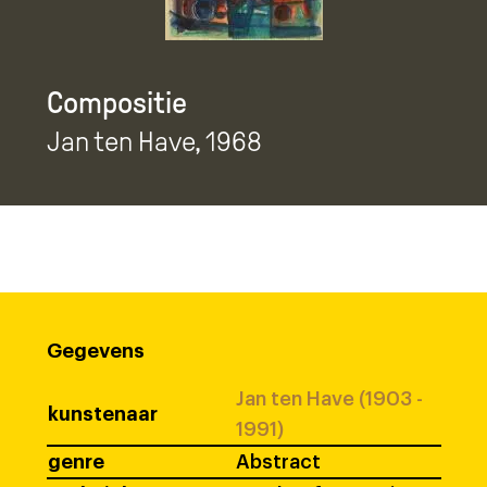
Compositie
Jan ten Have
, 1968
Gegevens
Jan ten Have (1903 -
kunstenaar
1991)
genre
Abstract