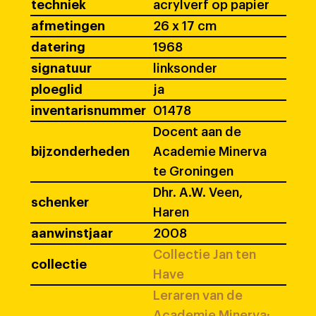
techniek
acrylverf op papier
afmetingen
26 x 17 cm
datering
1968
signatuur
linksonder
ploeglid
ja
inventarisnummer
01478
Docent aan de
bijzonderheden
Academie Minerva
te Groningen
Dhr. A.W. Veen,
schenker
Haren
aanwinstjaar
2008
Collectie Jan ten
collectie
Have
Leraren van de
Academie Minerva: