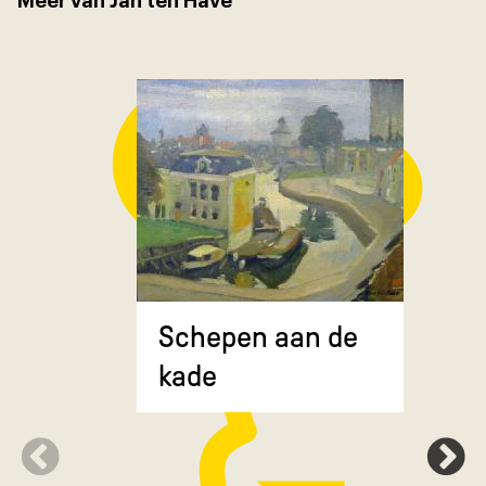
Meer van Jan ten Have
Composit
Schepen aan de
gekruiste
kade