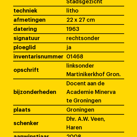
Stadsgezicht
techniek
litho
afmetingen
22 x 27 cm
datering
1963
signatuur
rechtsonder
ploeglid
ja
inventarisnummer
01468
linksonder
opschrift
Martinikerkhof Gron.
Docent aan de
bijzonderheden
Academie Minerva
te Groningen
plaats
Groningen
Dhr. A.W. Veen,
schenker
Haren
aanwinstjaar
2008