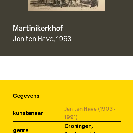
Martinikerkhof
Jan ten Have
, 1963
Gegevens
Jan ten Have (1903 -
kunstenaar
1991)
Groningen,
genre