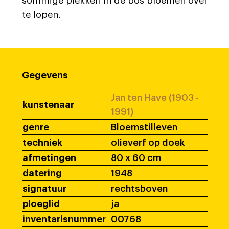
sommige plekken in de bos bloemen over
te lopen.
Gegevens
Jan ten Have (1903 -
kunstenaar
1991)
genre
Bloemstilleven
techniek
olieverf op doek
afmetingen
80 x 60 cm
datering
1948
signatuur
rechtsboven
ploeglid
ja
inventarisnummer
00768