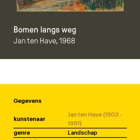
Bomen langs weg
Jan ten Have
, 1968
Gegevens
Jan ten Have (1903 -
kunstenaar
1991)
genre
Landschap