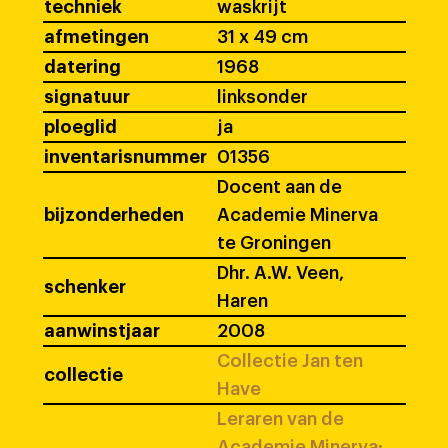
techniek
waskrijt
afmetingen
31 x 49 cm
datering
1968
signatuur
linksonder
ploeglid
ja
inventarisnummer
01356
Docent aan de
bijzonderheden
Academie Minerva
te Groningen
Dhr. A.W. Veen,
schenker
Haren
aanwinstjaar
2008
Collectie Jan ten
collectie
Have
Leraren van de
Academie Minerva: