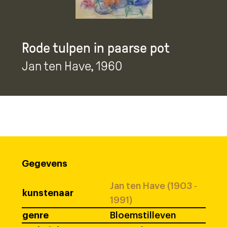
Rode tulpen in paarse pot
Jan ten Have
, 1960
Gegevens
Jan ten Have (1903 -
kunstenaar
1991)
genre
Bloemstilleven