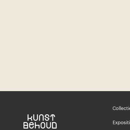
Footer-
Collecti
menu
Exposit