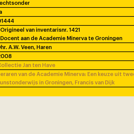
rechtsonder
a
01444
Origineel van inventarisnr. 1421
Docent aan de Academie Minerva te Groningen
hr. A.W. Veen, Haren
2008
ollectie Jan ten Have
eraren van de Academie Minerva: Een keuze uit tw
unstonderwijs in Groningen, Francis van Dijk