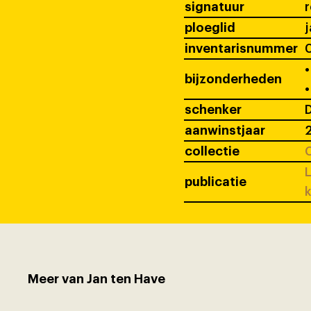
signatuur
ploeglid
j
inventarisnummer
•
bijzonderheden
•
schenker
D
aanwinstjaar
collectie
C
L
publicatie
k
Meer van Jan ten Have