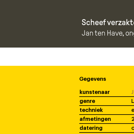
Scheef verzakt
Jan ten Have
, o
Gegevens
kunstenaar
J
genre
techniek
afmetingen
2
datering