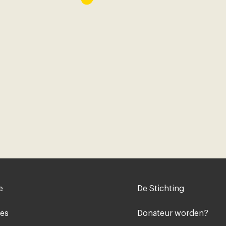
Voet
e
De Stichting
midden
ies
Donateur worden?