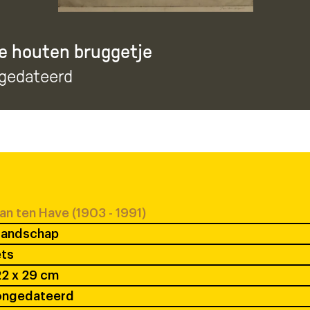
e houten bruggetje
ngedateerd
an ten Have (1903 - 1991)
Landschap
ets
2 x 29 cm
ongedateerd