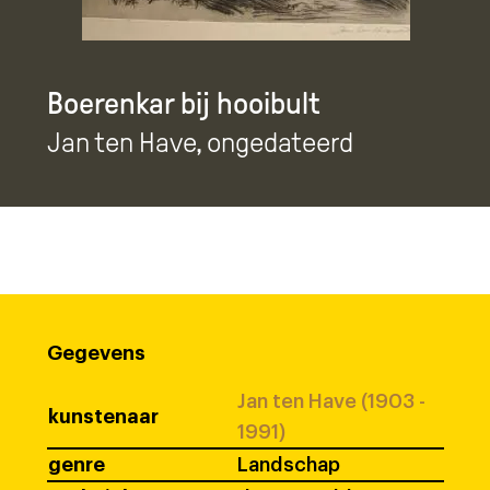
Boerenkar bij hooibult
Jan ten Have
, ongedateerd
Gegevens
Jan ten Have (1903 -
kunstenaar
1991)
genre
Landschap