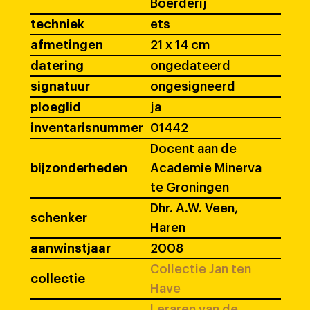
Boerderij
techniek
ets
afmetingen
21 x 14 cm
datering
ongedateerd
signatuur
ongesigneerd
ploeglid
ja
inventarisnummer
01442
Docent aan de
bijzonderheden
Academie Minerva
te Groningen
Dhr. A.W. Veen,
schenker
Haren
aanwinstjaar
2008
Collectie Jan ten
collectie
Have
Leraren van de