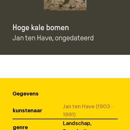
Hoge kale bomen
Jan ten Have
, ongedateerd
Gegevens
Jan ten Have (1903 -
kunstenaar
1991)
Landschap,
genre