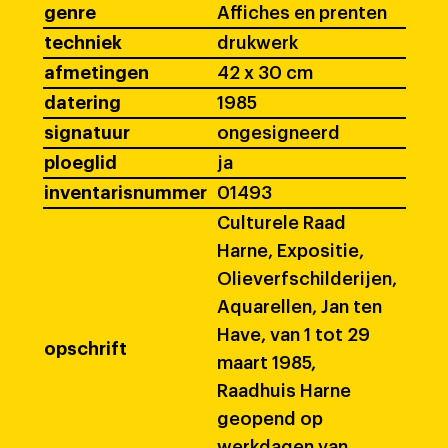
genre
Affiches en prenten
techniek
drukwerk
afmetingen
42 x 30 cm
datering
1985
signatuur
ongesigneerd
ploeglid
ja
inventarisnummer
01493
Culturele Raad
Harne, Expositie,
Olieverfschilderijen,
Aquarellen, Jan ten
Have, van 1 tot 29
opschrift
maart 1985,
Raadhuis Harne
geopend op
werkdagen van