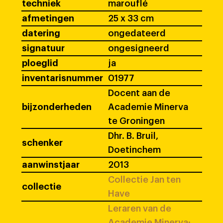
techniek
marouflé
afmetingen
25 x 33 cm
datering
ongedateerd
signatuur
ongesigneerd
ploeglid
ja
inventarisnummer
01977
Docent aan de
bijzonderheden
Academie Minerva
te Groningen
Dhr. B. Bruil,
schenker
Doetinchem
aanwinstjaar
2013
Collectie Jan ten
collectie
Have
Leraren van de
Academie Minerva: