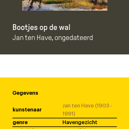
Bootjes op de wal
Jan ten Have
, ongedateerd
Gegevens
Jan ten Have (1903 -
kunstenaar
1991)
genre
Havengezicht