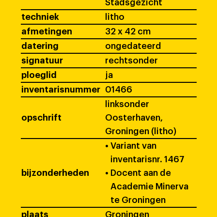
Stadsgezicht
techniek
litho
afmetingen
32 x 42 cm
datering
ongedateerd
signatuur
rechtsonder
ploeglid
ja
inventarisnummer
01466
linksonder
opschrift
Oosterhaven,
Groningen (litho)
•
Variant van
inventarisnr. 1467
bijzonderheden
•
Docent aan de
Academie Minerva
te Groningen
plaats
Groningen