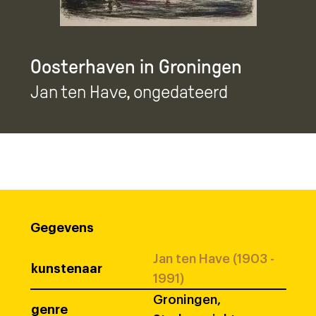
Oosterhaven in Groningen
Jan ten Have
, ongedateerd
Gegevens
Jan ten Have (1903 -
kunstenaar
1991)
Groningen,
genre