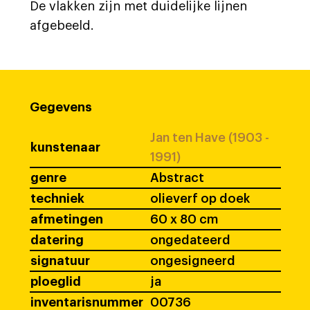
De vlakken zijn met duidelijke lijnen
afgebeeld.
Gegevens
Jan ten Have (1903 -
kunstenaar
1991)
genre
Abstract
techniek
olieverf op doek
afmetingen
60 x 80 cm
datering
ongedateerd
signatuur
ongesigneerd
ploeglid
ja
inventarisnummer
00736