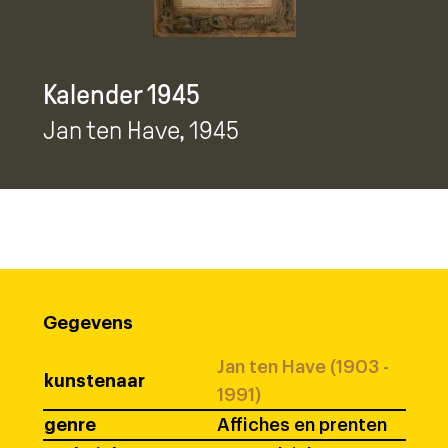
Kalender 1945
Jan ten Have
, 1945
Gegevens
Jan ten Have (1903 -
kunstenaar
1991)
genre
Affiches en prenten