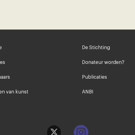
Voet
e
De Stichting
midden
ies
Donateur worden?
aars
Publicaties
n van kunst
ANBI