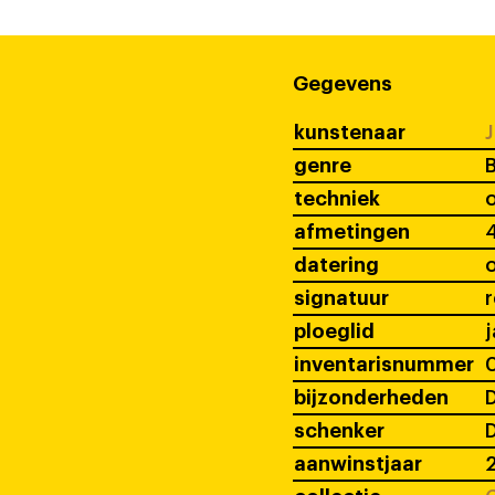
Gegevens
kunstenaar
J
genre
B
techniek
o
afmetingen
4
datering
signatuur
ploeglid
j
inventarisnummer
bijzonderheden
D
schenker
D
aanwinstjaar