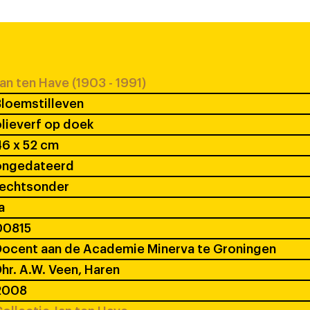
an ten Have (1903 - 1991)
loemstilleven
lieverf op doek
6 x 52 cm
ongedateerd
rechtsonder
a
00815
ocent aan de Academie Minerva te Groningen
hr. A.W. Veen, Haren
2008