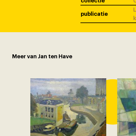
collectie
C
L
publicatie
k
Meer van Jan ten Have