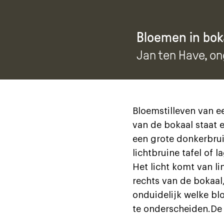
Bloemen in bok
Jan ten Have
, o
Bloemstilleven van e
van de bokaal staat e
een grote donkerbrui
lichtbruine tafel of l
Het licht komt van li
rechts van de bokaal, 
onduidelijk welke bl
te onderscheiden.De 