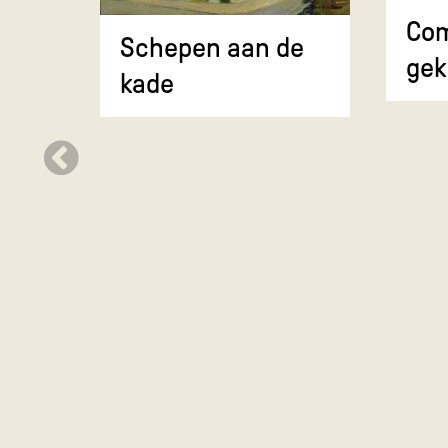
Com
Schepen aan de
gek
kade