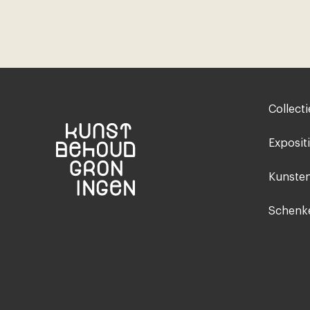
Footer-
Collecti
menu
Exposit
Kunsten
Schenke