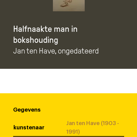
Halfnaakte man in
bokshouding
Jan ten Have
, ongedateerd
Gegevens
Jan ten Have (1903 -
kunstenaar
1991)