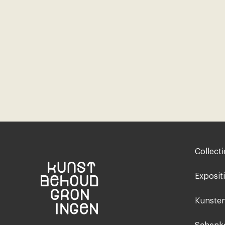
Footer-
Collecti
menu
Exposit
Kunsten