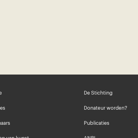
Voet
e
De Stichting
midden
ies
Donateur worden?
aars
Publicaties