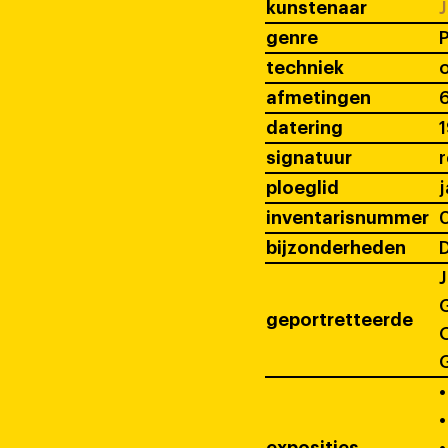
kunstenaar
J
genre
P
techniek
o
afmetingen
datering
signatuur
ploeglid
j
inventarisnummer
bijzonderheden
D
J
G
geportretteerde
O
G
•
•