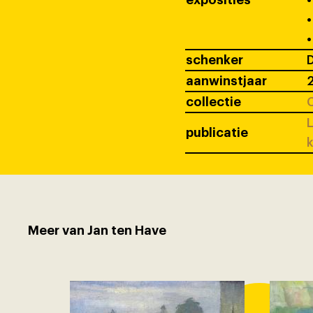
exposities
•
•
•
schenker
D
aanwinstjaar
collectie
C
L
publicatie
k
Meer van Jan ten Have