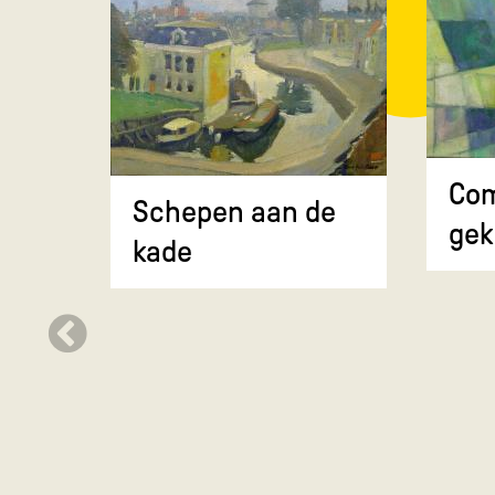
Com
Schepen aan de
gek
kade