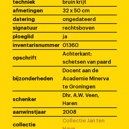
techniek
bruin krijt
afmetingen
32 x 50 cm
datering
ongedateerd
signatuur
rechtsboven
ploeglid
ja
inventarisnummer
01360
Achterkant:
opschrift
schetsen van paard
Docent aan de
bijzonderheden
Academie Minerva
te Groningen
Dhr. A.W. Veen,
schenker
Haren
aanwinstjaar
2008
Collectie Jan ten
collectie
Have