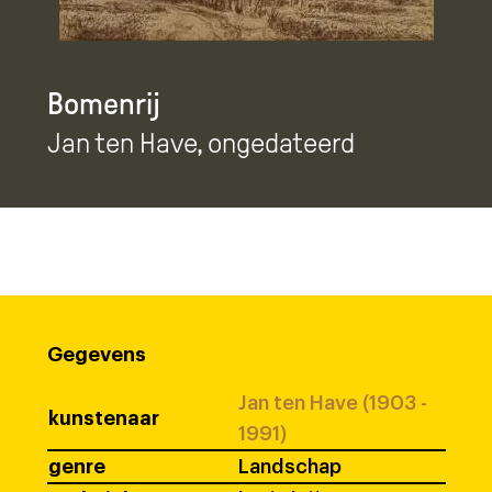
Bomenrij
Jan ten Have
, ongedateerd
Gegevens
Jan ten Have (1903 -
kunstenaar
1991)
genre
Landschap