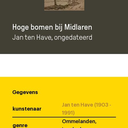
Hoge bomen bij Midlaren
Jan ten Have
, ongedateerd
Gegevens
Jan ten Have (1903 -
kunstenaar
1991)
Ommelanden,
genre