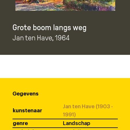
Grote boom langs weg
Jan ten Have
, 1964
Gegevens
Jan ten Have (1903 -
kunstenaar
1991)
genre
Landschap