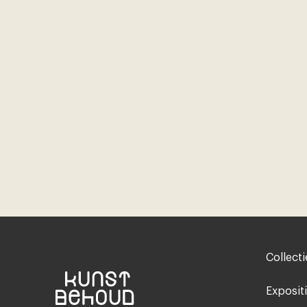
Footer-
Collecti
menu
Exposit