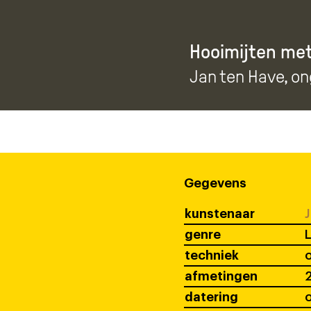
Hooimijten met
Jan ten Have
, o
Gegevens
kunstenaar
J
genre
L
techniek
o
afmetingen
2
datering