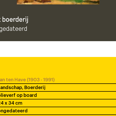
 boerderij
ngedateerd
an ten Have (1903 - 1991)
andschap, Boerderij
lieverf op board
4 x 34 cm
ongedateerd