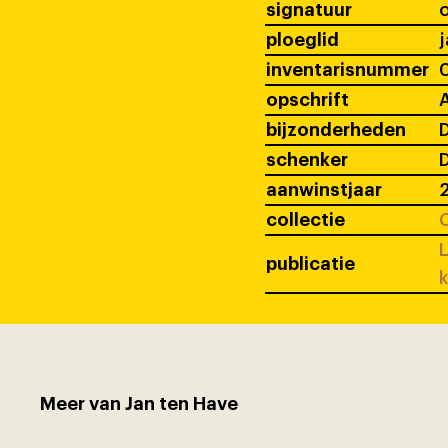
signatuur
ploeglid
j
inventarisnummer
opschrift
A
bijzonderheden
D
schenker
D
aanwinstjaar
collectie
C
L
publicatie
k
Meer van Jan ten Have