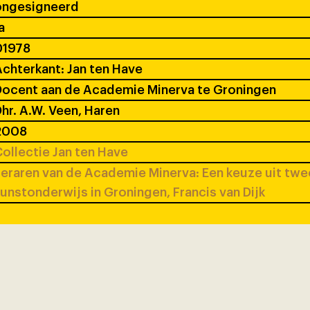
ongesigneerd
a
01978
chterkant: Jan ten Have
ocent aan de Academie Minerva te Groningen
hr. A.W. Veen, Haren
2008
ollectie Jan ten Have
eraren van de Academie Minerva: Een keuze uit tw
unstonderwijs in Groningen, Francis van Dijk