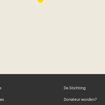
Voet
e
De Stichting
midden
ies
Donateur worden?