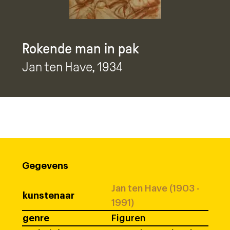
Rokende man in pak
Jan ten Have
, 1934
Gegevens
Jan ten Have (1903 -
kunstenaar
1991)
genre
Figuren