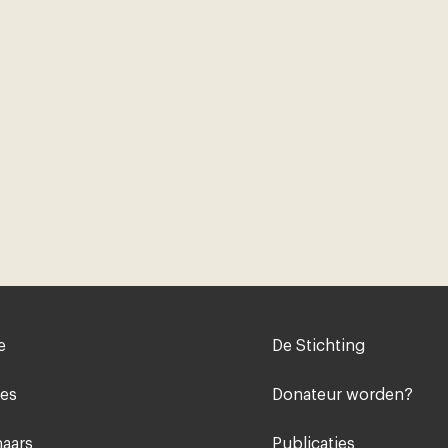
Voet
e
De Stichting
midden
ies
Donateur worden?
aars
Publicaties