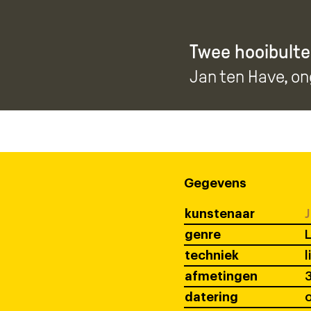
Twee hooibulte
Jan ten Have
, o
Gegevens
kunstenaar
J
genre
techniek
l
afmetingen
datering