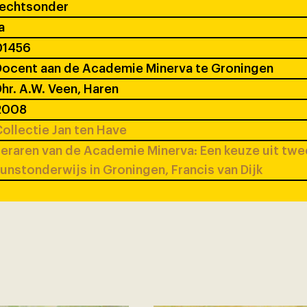
rechtsonder
a
01456
ocent aan de Academie Minerva te Groningen
hr. A.W. Veen, Haren
2008
ollectie Jan ten Have
eraren van de Academie Minerva: Een keuze uit tw
unstonderwijs in Groningen, Francis van Dijk