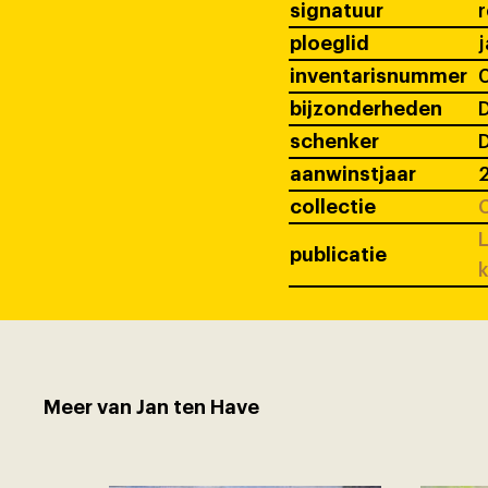
signatuur
ploeglid
j
inventarisnummer
bijzonderheden
D
schenker
D
aanwinstjaar
collectie
C
L
publicatie
k
Meer van Jan ten Have