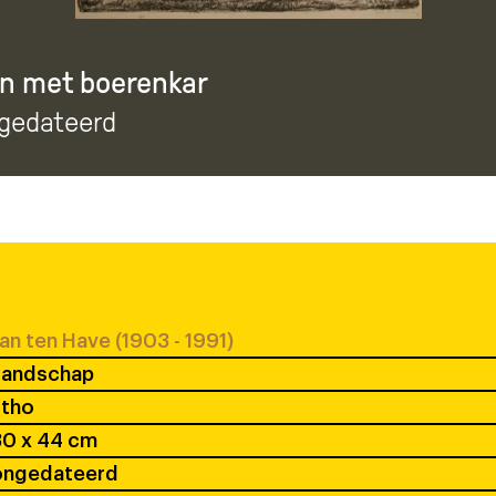
n met boerenkar
ngedateerd
an ten Have (1903 - 1991)
Landschap
itho
30 x 44 cm
ongedateerd