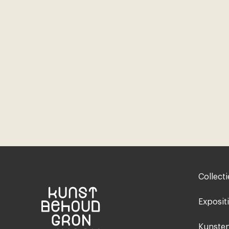
Footer-
Collecti
menu
Exposit
Kunsten