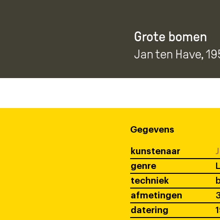
Grote bomen
Jan ten Have
, 19
Gegevens
kunstenaar
J
genre
techniek
b
afmetingen
3
datering
1