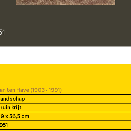
51
an ten Have (1903 - 1991)
Landschap
ruin krijt
9 x 56,5 cm
951