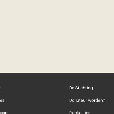
Voet
e
De Stichting
midden
ies
Donateur worden?
aars
Publicaties