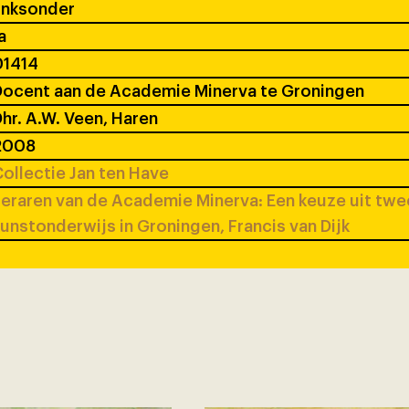
inksonder
a
01414
ocent aan de Academie Minerva te Groningen
hr. A.W. Veen, Haren
2008
ollectie Jan ten Have
eraren van de Academie Minerva: Een keuze uit tw
unstonderwijs in Groningen, Francis van Dijk