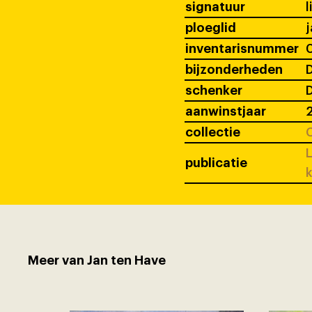
signatuur
l
ploeglid
j
inventarisnummer
bijzonderheden
D
schenker
D
aanwinstjaar
collectie
C
L
publicatie
k
Meer van Jan ten Have