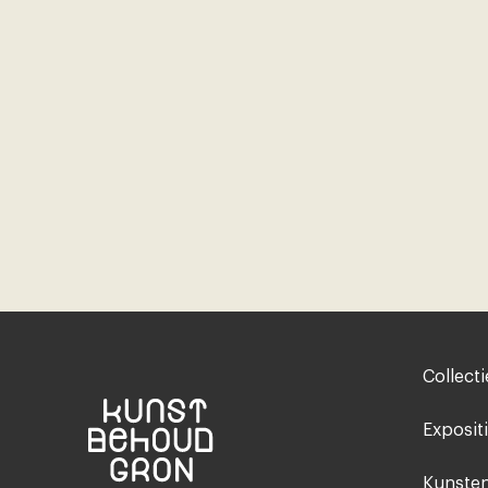
Footer-
Collecti
menu
Exposit
Kunsten