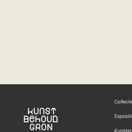
Footer-
Collecti
menu
Exposit
Kunsten