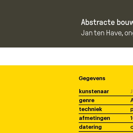
Abstracte bouw
Jan ten Have
, o
Gegevens
kunstenaar
J
genre
techniek
afmetingen
1
datering