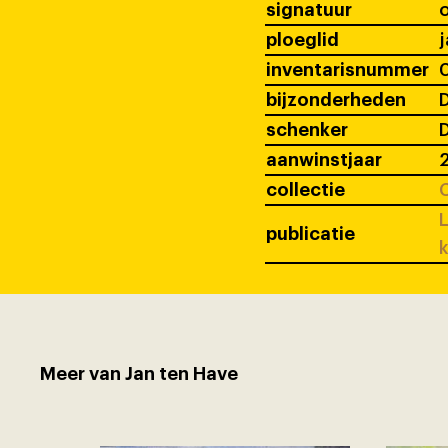
signatuur
ploeglid
j
inventarisnummer
bijzonderheden
D
schenker
D
aanwinstjaar
collectie
C
L
publicatie
k
Meer van Jan ten Have