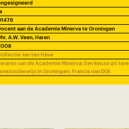
ongesigneerd
a
01476
ocent aan de Academie Minerva te Groningen
hr. A.W. Veen, Haren
2008
ollectie Jan ten Have
eraren van de Academie Minerva: Een keuze uit tw
unstonderwijs in Groningen, Francis van Dijk