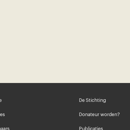
Voet
e
De Stichting
midden
ies
Donateur worden?
aars
Publicaties