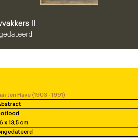
vakkers II
ngedateerd
an ten Have (1903 - 1991)
Abstract
potlood
6 x 13,5 cm
ongedateerd