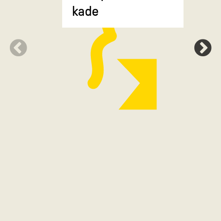
gekruiste
kade