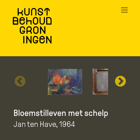
Overslaan
en
naar
de
inhoud
gaan
Bloemstilleven met schelp
Jan ten Have
, 1964