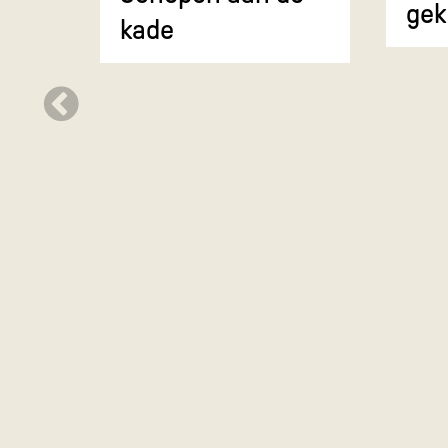
gek
kade