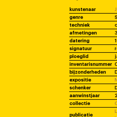
kunstenaar
J
genre
S
techniek
o
afmetingen
3
datering
signatuur
ploeglid
j
inventarisnummer
bijzonderheden
D
expositie
N
schenker
D
aanwinstjaar
collectie
C
L
publicatie