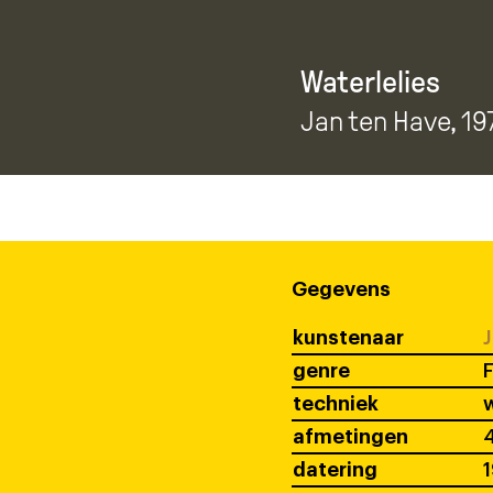
Waterlelies
Jan ten Have
, 19
Gegevens
kunstenaar
J
genre
F
techniek
w
afmetingen
4
datering