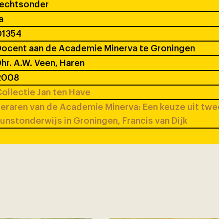
rechtsonder
a
01354
ocent aan de Academie Minerva te Groningen
hr. A.W. Veen, Haren
2008
ollectie Jan ten Have
eraren van de Academie Minerva: Een keuze uit tw
unstonderwijs in Groningen, Francis van Dijk