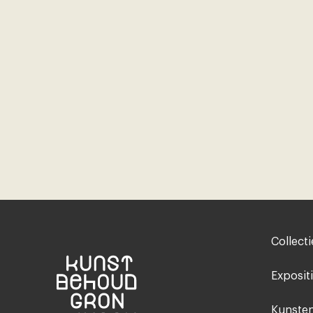
Footer-
Collecti
menu
Exposit
Kunsten