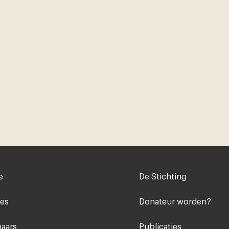
Voet
e
De Stichting
midden
ies
Donateur worden?
aars
Publicaties