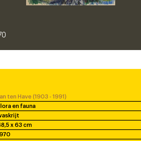
70
an ten Have (1903 - 1991)
lora en fauna
askrijt
8,5 x 63 cm
1970