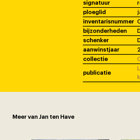
signatuur
ploeglid
j
inventarisnummer
bijzonderheden
D
schenker
D
aanwinstjaar
collectie
C
L
publicatie
k
Meer van Jan ten Have